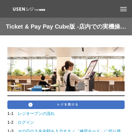
Ticket & Pay Pay Cube版 -店内での実機操作編-
1-1
レジオープンの流れ
1-2
ログイン
1-3
その日の入金金額を入力する／「練習モード」に切り替