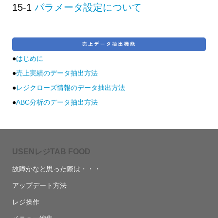
15-1
パラメータ設定について
●
はじめに
●
売上実績のデータ抽出方法
●
レジクローズ情報のデータ抽出方法
●
ABC分析のデータ抽出方法
USENレジTAB FOOD
故障かなと思った際は・・・
アップデート方法
レジ操作