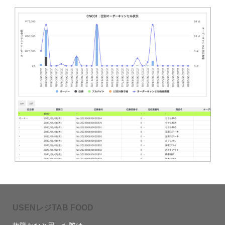
USENレジTAB FOOD