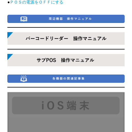
●
ＰＯＳの電源をＯＦＦにする