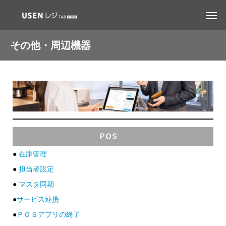
その他・周辺機器
●
在庫管理
●
担当者設定
●
マスタ同期
●
サービス連携
●
ＰＯＳアプリの終了