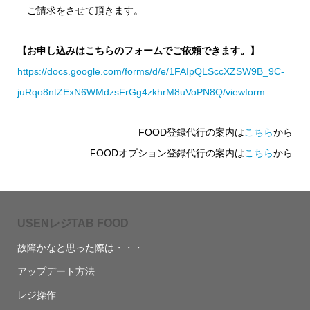
ご請求をさせて頂きます。
【お申し込みはこちらのフォームでご依頼できます。】
https://docs.google.com/forms/d/e/1FAIpQLSccXZSW9B_9C-
juRqo8ntZExN6WMdzsFrGg4zkhrM8uVoPN8Q/viewform
FOOD登録代行の案内は
こちら
から
FOODオプション登録代行の案内は
こちら
から
USENレジTAB FOOD
故障かなと思った際は・・・
アップデート方法
レジ操作