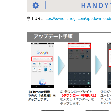
専用URL
https://owner.u-regi.com/appdownload/