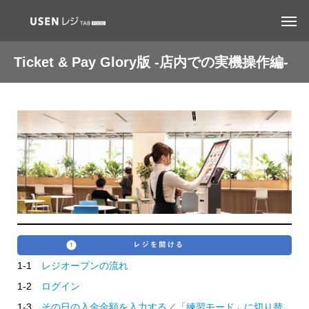
Ticket & Pay Glory版 -店内での実機操作編-
1-1
レジオープンの流れ
1-2
ログイン
1-3
その日の入金金額を入力する／「練習モード」に切り替