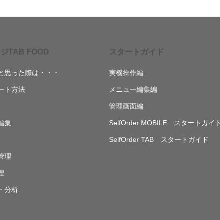
ジTAB FOOD
スタートガイド
と思った際は・・・
実機操作編
ート方法
メニュー編集編
管理画面編
編集
SelfOrder MOBILE スタートガイ
SelfOrder TAB スタートガイド
管理
理
・分析