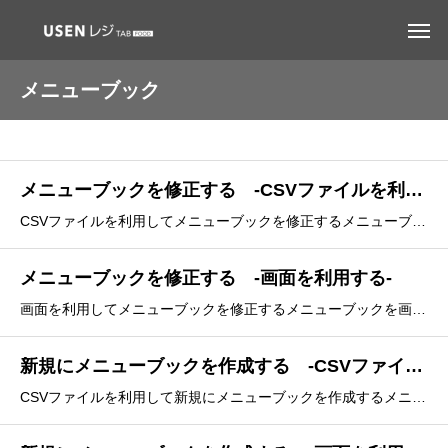
メニューブック
メニューブックを修正する -CSVファイルを利用する-
CSVファイルを利用してメニューブックを修正するメニューブックをCSVを利用して修正する場合は、メニューアップロード画面にて操作してください。アップロード用の画面は、「メニュー管理＞メニューブック設定＞アップロード」を選択します。メニューブックアップロード画面
メニューブックを修正する -画面を利用する-
画面を利用してメニューブックを修正するメニューブックを画面を利用して修正する場合は、メニューブック閲覧・編集画面にて操作してください。メニューブック閲覧・編集用の画面は、「メニュー管理＞メニューブック設定＞閲覧・編集」を選択します。メニューブック修正の流れ画面を利用
新規にメニューブックを作成する -CSVファイルを利用する-
CSVファイルを利用して新規にメニューブックを作成するメニューブックをCSVファイルを利用して登録する場合は、メニューアップロード画面にて操作してください。アップロード用の画面は、「メニュー管理＞メニューブック設定＞アップロード」を選択します。メニューブックアップロード画面