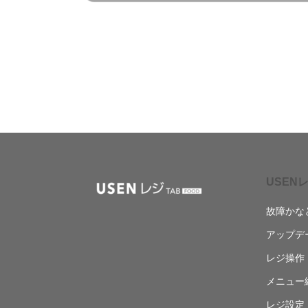
USENレ
故障かな
アップデ
レジ操作
メニュー
レジ設定