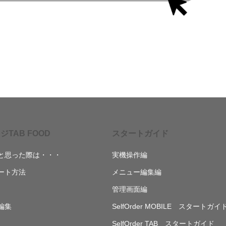
ジTAB FOOD
スタートガイド
と思った際は・・・
実機操作編
ート方法
メニュー編集編
管理画面編
編集
SelfOrder MOBILE スタートガイ
SelfOrder TAB スタートガイド