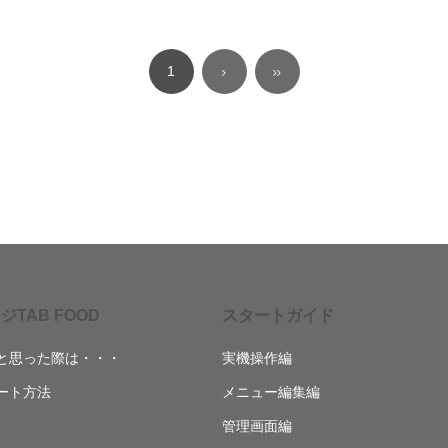
1
ジTAB FOOD
スタートガイド
と思った際は・・・
実機操作編
ート方法
メニュー編集編
管理画面編