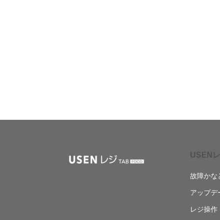
USENレ
故障かな
アップデ
レジ操作