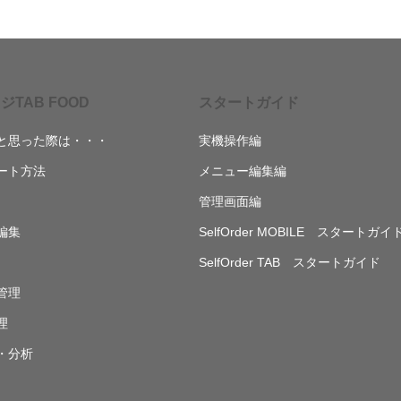
ジTAB FOOD
スタートガイド
と思った際は・・・
実機操作編
ート方法
メニュー編集編
管理画面編
編集
SelfOrder MOBILE スタートガイ
SelfOrder TAB スタートガイド
管理
理
・分析