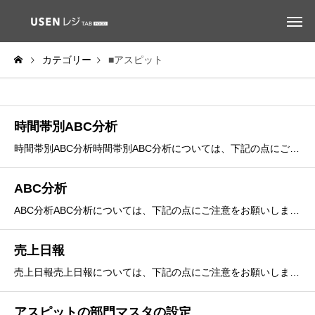
カテゴリー
■アスピット
時間帯別ABC分析
時間帯別ABC分析時間帯別ABC分析については、下記の点にご注意をお願いします。「ABC分析」と同じく、時間帯別ABC分析の売上計算はメニュー単位での表示用に税計算しております。その為、会計金額と誤差が生じる可能性があります。会計の積み上げ確認には売上日報、メニュー分析にはABC分析のご利
ABC分析
ABC分析ABC分析については、下記の点にご注意をお願いします。ABC分析の売上金額は、メニュー単位での表示用に税計算しています。伝票単位の税計算、値割引の有無、端数値引きなど、会計時の税計算と違う計算方法になります。会計金額と比較した場合、誤差が生じる可能性がございます。具体的には、店舗
売上日報
売上日報売上日報については、下記の点にご注意をお願いします。純売上＝USENレジの純売上(内税対象売上－内税消費税)＋非課税対象売上総売上＝純売上－サービス料＋割引金額(＋販促券金額)※販促券金額はUSENレジに該当項目がないため0円固定です。割引＋値引＋値割引税＝USENレジの値割引
アスピットの部門マスタの設定