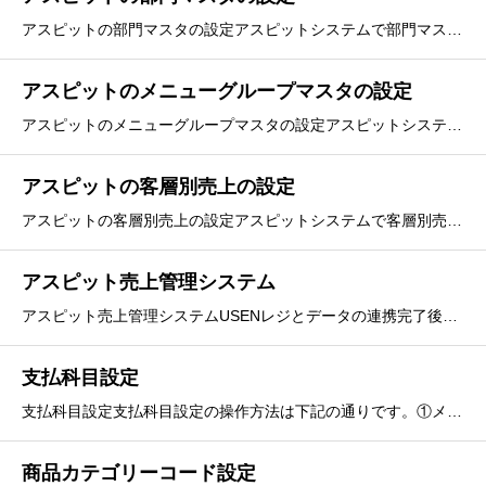
アスピットの部門マスタの設定アスピットシステムで部門マスタの登録と更新を行います。※USENレジアスピットカテゴリーコードとマッチングさせる必要があります。新規登録を行う場合①画面左下の「新規登録」を押す。②必要事項を入力し、「登録」を押す。③再度「登録」を押し、“登録が終
アスピットのメニューグループマスタの設定
アスピットのメニューグループマスタの設定アスピットシステムでメニューグループマスタの登録と更新を行います。※USENレジアスピットメニューコードとマッチングさせる必要があります。新規登録を行う場合①画面左下の「新規登録」を押す。②必要事項を入力し、「登録」を押す。③再度「登
アスピットの客層別売上の設定
アスピットの客層別売上の設定アスピットシステムで客層別売上の登録と更新を行います。※USENレジのアスピット客層コードとマッチングさせる必要があります。新規登録を行う場合①画面左下の「新規登録」を押す。②必要事項を入力し、「登録」を押す。③再度「登録」を押し、“登録が終了し
アスピット売上管理システム
アスピット売上管理システムUSENレジとデータの連携完了後 アスピットの売上管理メニューより売上情報が確認できます。アスピットの各種帳票に正しくデータを反映させるにはアスピットの取り扱いコードとUSENレジの取り扱いコードをマッチングさせる必要があります。アスピットとUレジのコード
支払科目設定
支払科目設定支払科目設定の操作方法は下記の通りです。①メニュー選択支払い科目の連携を行います。「サービス連携」＞「アスピット連携」＞「支払科目設定」を選択します。②登録支払明細連携の設定をします。選択して登録を押してください。パターン① 支払い明細連携を行わない・・
商品カテゴリーコード設定