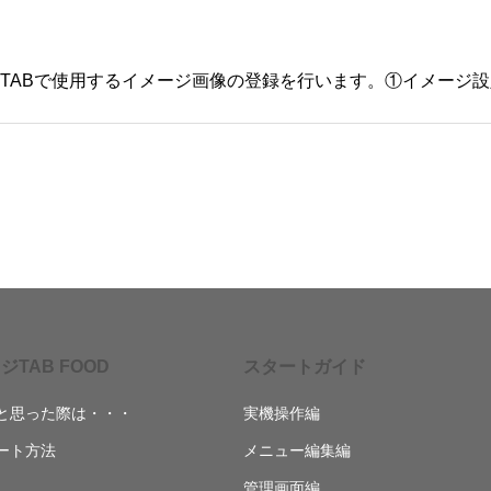
ジTAB FOOD
スタートガイド
と思った際は・・・
実機操作編
ート方法
メニュー編集編
管理画面編