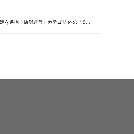
イメージマスタの登録USENレジSelfOrder TABで使用するイメージ画像の登録を行います。①イメージ設定を選択「店舗運営」カテゴリ 内の「SelfOrder TAB管理」→『イメージ設定』をクリックします。②画像アップロードを選択『画像アップロード』をクリック