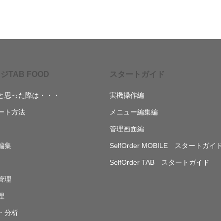
ジTAB FOOD
スタートガイド
と思った際は・・・
実機操作編
ート方法
メニュー編集編
管理画面編
編集
SelfOrder MOBILE スタートガイ
SelfOrder TAB スタートガイド
管理
理
・分析