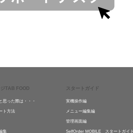
ジTAB FOOD
スタートガイド
と思った際は・・・
実機操作編
ート方法
メニュー編集編
管理画面編
編集
SelfOrder MOBILE スタートガイ