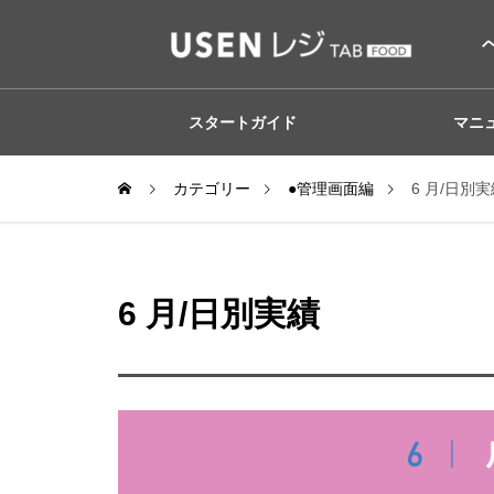
スタートガイド
マニ
カテゴリー
●管理画面編
6 月/日別
6 月/日別実績