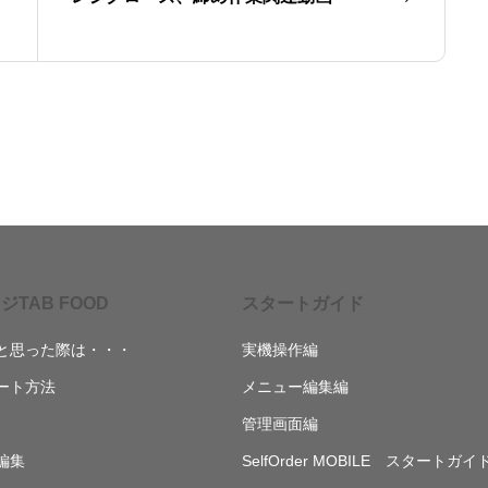
ジTAB FOOD
スタートガイド
と思った際は・・・
実機操作編
ート方法
メニュー編集編
管理画面編
編集
SelfOrder MOBILE スタートガイ