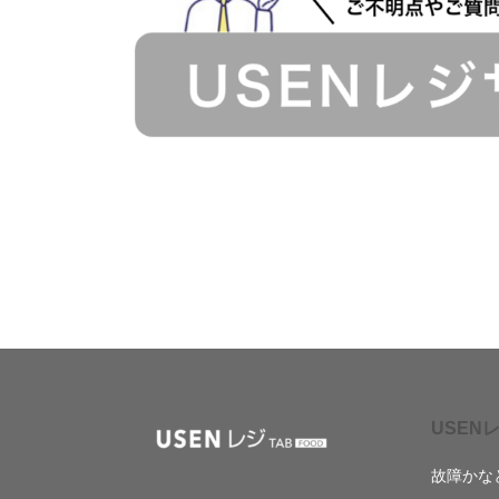
USENレ
故障かな