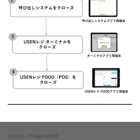
USENレジTAB FOOD