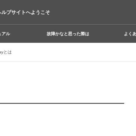
ヘルプサイトへようこそ
ュアル
故障かなと思った際は
よく
 Payとは