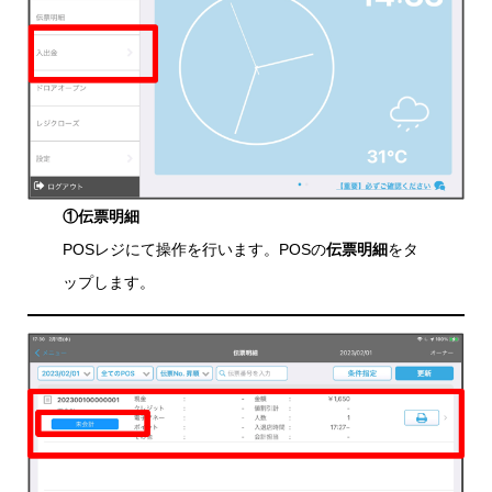
①伝票明細
POSレジにて操作を行います。POSの
伝票明細
をタ
ップします。