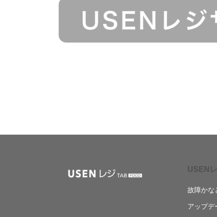
USENレ
故障かな
アップデ