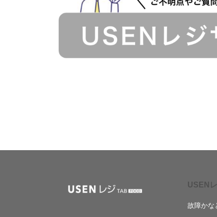
USENレ
故障かな