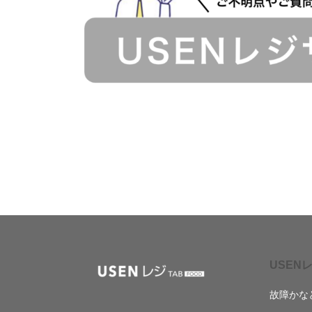
USENレ
故障かな