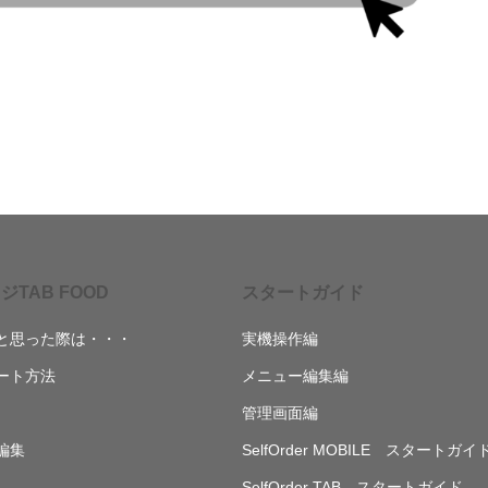
ジTAB FOOD
スタートガイド
と思った際は・・・
実機操作編
ート方法
メニュー編集編
管理画面編
編集
SelfOrder MOBILE スタートガイ
SelfOrder TAB スタートガイド