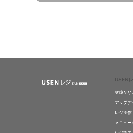
USENレ
故障かな
アップデ
レジ操作
メニュー
レジ設定