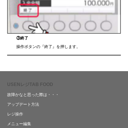
③終了
操作ボタンの『終了』を押します。
USENレジTAB FOOD
故障かなと思った際は・・・
アップデート方法
レジ操作
メニュー編集