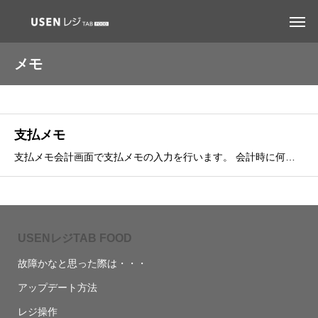
メモ
支払メモ
支払メモ会計画面で支払メモの入力を行います。 会計時に何かメモをしたい時に役立つ機能です。①項目選択で支払メモを入力会計画面より『支払メモ』をタップします。②メモ項目の選択予め項目を設定している場合は項目が表示されますので選択します。 選択後『ＯＫ』をタップし
USENレジTAB FOOD
故障かなと思った際は・・・
アップデート方法
レジ操作