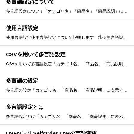
多言語設定について
多言語設定について「カテゴリ名」「商品名」「商品説明」に表示する多言語の設定が行えます。
使用言語設定
使用言語設定使用言語設定について説明します。①使用言語設定選択②使用言語設定画面使用言語を設定します。
CSVを用いて多言語設定
CSVを用いて多言語設定「カテゴリ名」「商品名」「商品説明」に表示する多言語の設定をCSVを用いて行います。①多言語設定を選択「店舗運営」カテゴリ 内の「TTO管理」→『商品名設定』をクリックします。②ダウンロードもしくはアップロードを選択CSVファイルをダウンロード
多言語の設定
多言語の設定「カテゴリ名」「商品名」「商品説明」に表示する多言語の設定を行います。①商品名設定を選択「店舗運営」カテゴリ 内の「TTO管理」→『商品名設定』をクリックします。②検索を選択「店舗」「タイプ」「メニューブック」を選択後、『検索』を クリックします。
多言語設定とは
多言語設定とは「カテゴリ名」「商品名」「商品説明」に表示する多言語の設定が行えます。※登録ができる多言語は、「英語」「中国語」「ベトナム語」の3言語です。
USENレジ SelfOrder TABの言語変更