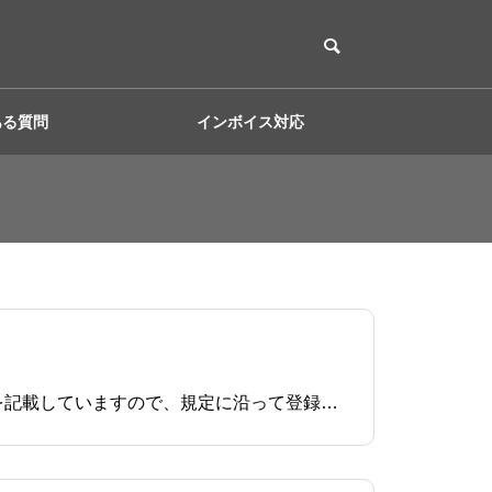
ある質問
インボイス対応
イメージ画像についてTicket＆Payで表示する、「写真」「店舗ロゴ」素材のことです。 以下に画像規定を記載していますので、規定に沿って登録を行ってください。