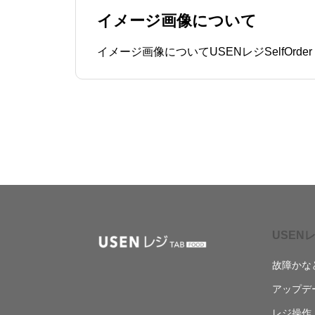
イメージ画像について
USENレ
故障かな
アップデ
レジ操作