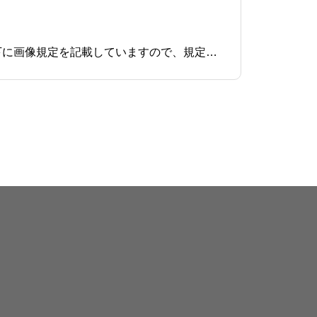
イメージ画像についてUSENレジSelfOrder TABで表示する、「写真」「店舗ロゴ」素材のことです。 以下に画像規定を記載していますので、規定に沿って登録を行ってください。画像推奨サイズ iPad (10.2 inch)