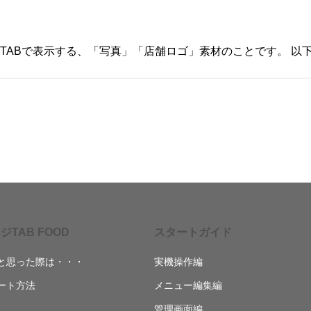
ジTAB FOOD
スタートガイド
と思った際は・・・
実機操作編
ート方法
メニュー編集編
管理画面編