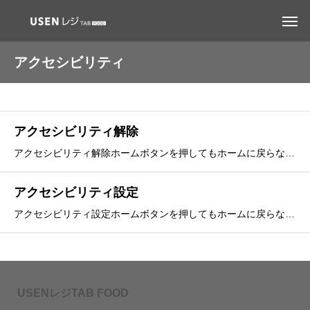
アクセシビリティ
アクセシビリティ解除
アクセシビリティ解除ホームボタンを押してもホームに戻らない設定を解除することができます。①ホームボタンホームボタンを3回連続で押します。②パスコードを入力パスコードを入力後にアクセシビリティが解除されます。
アクセシビリティ設定
アクセシビリティ設定ホームボタンを押してもホームに戻らない設定にすることができます。 ※USENレジ SelfOrder TABで主に使用①iPadの設定を選択iPadの『設定』をタップします。②アクセシビリティを選択『アクセシビリティ』を選択後『アクセスガイド』をタ
USENレジTAB FOOD