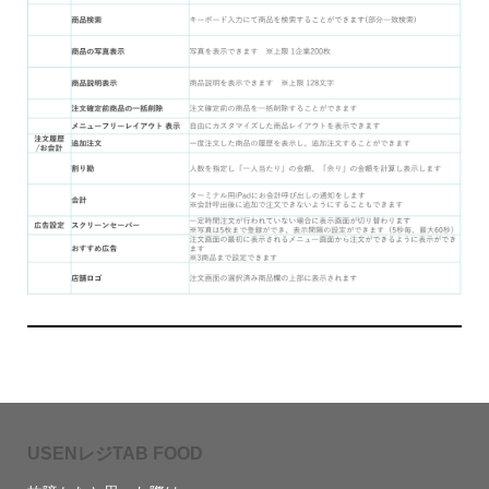
USENレジTAB FOOD