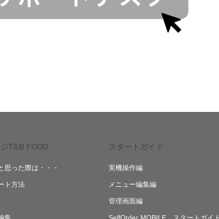
ジTAB FOOD
スタートガイド
と思った際は・・・
実機操作編
ート方法
メニュー編集編
管理画面編
編集
SelfOrder MOBILE スタートガイ