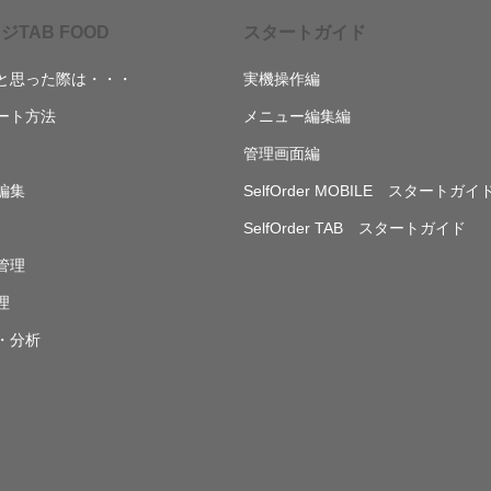
ジTAB FOOD
スタートガイド
と思った際は・・・
実機操作編
ート方法
メニュー編集編
管理画面編
編集
SelfOrder MOBILE スタートガイ
SelfOrder TAB スタートガイド
管理
理
・分析