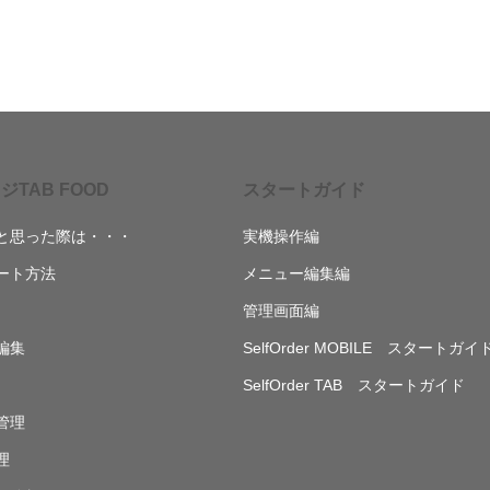
ジTAB FOOD
スタートガイド
と思った際は・・・
実機操作編
ート方法
メニュー編集編
管理画面編
編集
SelfOrder MOBILE スタートガイ
SelfOrder TAB スタートガイド
管理
理