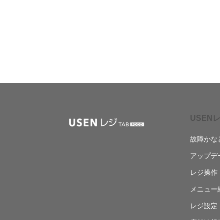
USENレ
故障かな
アップデ
レジ操作
メニュー
レジ設定