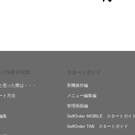
ジTAB FOOD
スタートガイド
と思った際は・・・
実機操作編
ート方法
メニュー編集編
管理画面編
編集
SelfOrder MOBILE スタートガイ
SelfOrder TAB スタートガイド