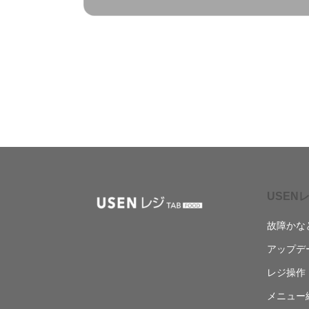
USENレ
故障かな
アップデ
レジ操作
メニュー