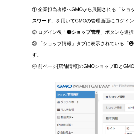
① 企業担当者様へGMOから展開される「
ショ
スワード
」を用いてGMOの管理画面にログイ
② ログイン後「❶
ショップ管理
」ボタンを選択
③ 「ショップ情報」タブに表示されている「❷
す。
④ 前ページ[店舗情報]のGMOショップIDと