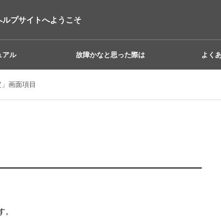
ヘルプサイトへようこそ
ュアル
故障かなと思った際は
よく
定」画面項目
す。