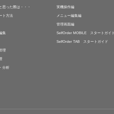
と思った際は・・・
実機操作編
ート方法
メニュー編集編
管理画面編
編集
SelfOrder MOBILE スタートガイ
SelfOrder TAB スタートガイド
管理
理
・分析