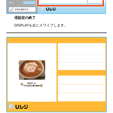
④設定の終了
DISPLAYを左にスワイプします。