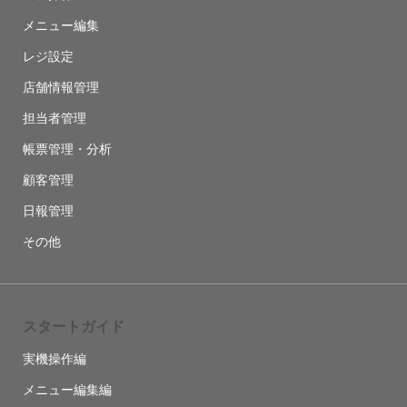
メニュー編集
レジ設定
店舗情報管理
担当者管理
帳票管理・分析
顧客管理
日報管理
その他
スタートガイド
実機操作編
メニュー編集編