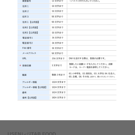
USENレジTAB FOOD