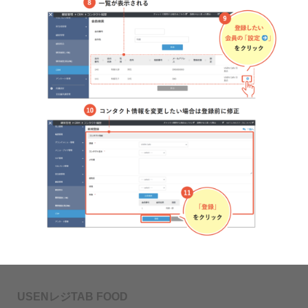
USENレジTAB FOOD