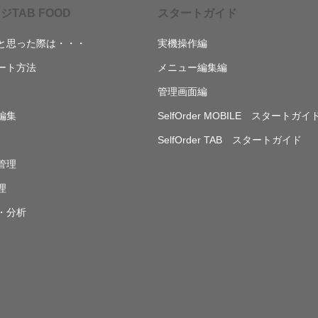
ジTAB FOOD
スタートガイド
と思った際は・・・
実機操作編
ート方法
メニュー編集編
管理画面編
編集
SelfOrder MOBILE スタートガイ
SelfOrder TAB スタートガイド
管理
理
・分析