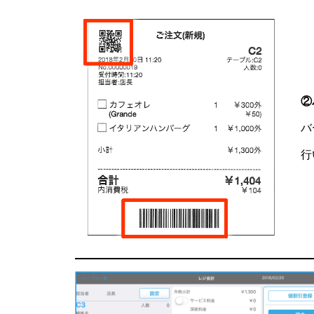
②
バ
行