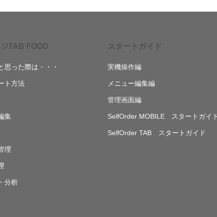
ジTAB FOOD
スタートガイド
と思った際は・・・
実機操作編
ート方法
メニュー編集編
管理画面編
編集
SelfOrder MOBILE スタートガイ
SelfOrder TAB スタートガイド
管理
理
・分析